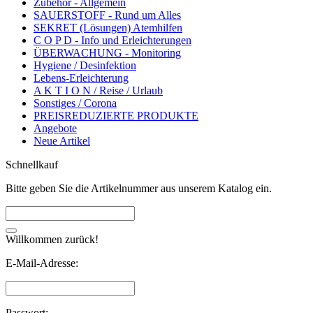
Zubehör - Allgemein
SAUERSTOFF - Rund um Alles
SEKRET (Lösungen) Atemhilfen
C O P D - Info und Erleichterungen
ÜBERWACHUNG - Monitoring
Hygiene / Desinfektion
Lebens-Erleichterung
A K T I O N / Reise / Urlaub
Sonstiges / Corona
PREISREDUZIERTE PRODUKTE
Angebote
Neue Artikel
Schnellkauf
Bitte geben Sie die Artikelnummer aus unserem Katalog ein.
Willkommen zurück!
E-Mail-Adresse:
Passwort: