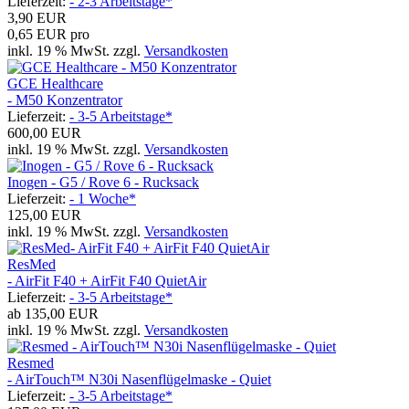
Lieferzeit:
- 2-3 Arbeitstage*
3,90 EUR
0,65 EUR pro
inkl. 19 % MwSt. zzgl.
Versandkosten
GCE Healthcare
- M50 Konzentrator
Lieferzeit:
- 3-5 Arbeitstage*
600,00 EUR
inkl. 19 % MwSt. zzgl.
Versandkosten
Inogen - G5 / Rove 6 - Rucksack
Lieferzeit:
- 1 Woche*
125,00 EUR
inkl. 19 % MwSt. zzgl.
Versandkosten
ResMed
- AirFit F40 + AirFit F40 QuietAir
Lieferzeit:
- 3-5 Arbeitstage*
ab
135,00 EUR
inkl. 19 % MwSt. zzgl.
Versandkosten
Resmed
- AirTouch™ N30i Nasenflügelmaske - Quiet
Lieferzeit:
- 3-5 Arbeitstage*