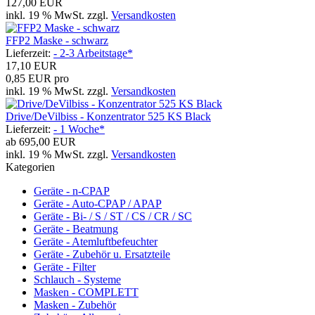
127,00 EUR
inkl. 19 % MwSt. zzgl.
Versandkosten
FFP2 Maske - schwarz
Lieferzeit:
- 2-3 Arbeitstage*
17,10 EUR
0,85 EUR pro
inkl. 19 % MwSt. zzgl.
Versandkosten
Drive/DeVilbiss - Konzentrator 525 KS Black
Lieferzeit:
- 1 Woche*
ab
695,00 EUR
inkl. 19 % MwSt. zzgl.
Versandkosten
Kategorien
Geräte - n-CPAP
Geräte - Auto-CPAP / APAP
Geräte - Bi- / S / ST / CS / CR / SC
Geräte - Beatmung
Geräte - Atemluftbefeuchter
Geräte - Zubehör u. Ersatzteile
Geräte - Filter
Schlauch - Systeme
Masken - COMPLETT
Masken - Zubehör